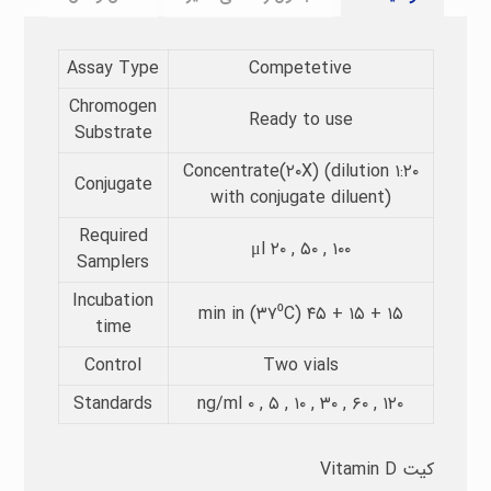
Assay Type​
Competetive
Chromogen
Ready to use
Substrate​
Concentrate(۲۰X) (dilution ۱:۲۰
Conjugate
with conjugate diluent)
Required
μl ۲۰ , ۵۰ , ۱۰۰
Samplers​
Incubation
min in (۳۷⁰C) ۴۵ + ۱۵ + ۱۵
time​
Control
Two vials
Standards
ng/ml ۰ , ۵ , ۱۰ , ۳۰ , ۶۰ , ۱۲۰
کیت Vitamin D