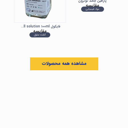
پارافین جامد نوترون
مقایسه
مواد شیمیایی
فایکول Ficoll solution ۱۰۰ml
مقایسه
کشت سلول
مشاهده همه محصولات