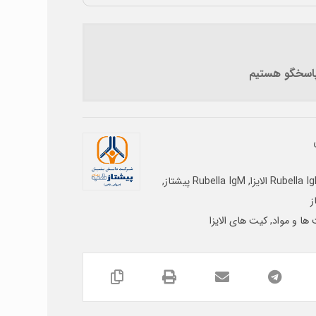
 پاسخگو هستیم
Rubella I
,
Rubella IgM پیشتاز
,
ز
ها و مواد
,
کیت های الایزا