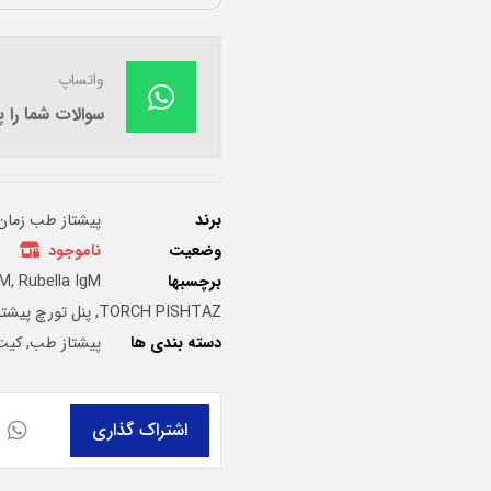
واتساپ
سوالات شما را
برند
پیشتاز طب زمان
وضعیت
ناموجود
برچسبها
Rubella IgM الایزا
,
gM
TORCH PISHTAZ
,
پنل تورچ پیشتا
دسته بندی ها
پیشتاز طب
,
کیت 