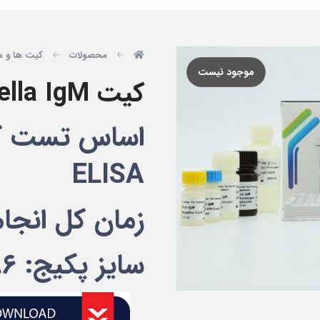
محصولات
کیت ها و م
موجود نیست
کیت Rubella IgM پیشتاز طب
ELISA
زمان کل انجام تست
سایز پکیج: ۹۶ تستی