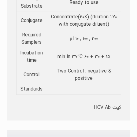
Ready to use
Substrate​
Concentrate(۲۰X) (dilution ۱:۲۰
Conjugate
with conjugate diluent)
Required
μl ۱۰ , ۱۰۰ , ۲۰۰
Samplers​
Incubation
min in ۳۷⁰C ۶۰ + ۳۰ + ۱۵
time​
Two Control : negative &
Control
positive
Standards
کیت HCV Ab