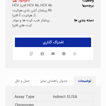
وضعیت
ناموجود
برچسبها
HCV Ab الایزا
,
HCV Ab
,
HCV
Ab پیشتاز
,
آنتی بادی هپاتیت
C
,
هپاتیت C الایزا
دسته بندی ها
پیشتاز طب
,
کیت ها و مواد
,
کیت های الایزا
توضیحات
جدول راهنمای سایز
حمل و نقل
Assay Type​
Indirect ELISA
Chromogen