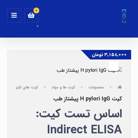
0
۳,۱۵۸,۰۰۰
تومان
محصولات
کیت ها و مواد
کیت های الایزا
پ
کیت H pylori IgG پیشتاز طب
اساس تست کیت:
Indirect ELISA