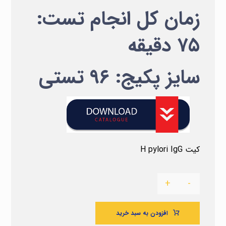
زمان کل انجام تست:
۷۵ دقیقه
سایز پکیج: ۹۶ تستی
کیت H pylori IgG
+
-
افزودن به سبد خرید