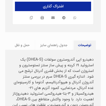
توضیحات
جدول راهنمای سایز
حمل و نقل
دهیدرو اپی آندروسترون سولفات (DHEA-S) یک
استروئید ۱۹ کربنه و پیش ساز سنتز تستوسترون و
استروژن است که از بخش قشری آدرنال ترشح می
شود. اندازه گیری DHEA-S سرم در بررسی سنتز
آندروژن آدرنال و هیپوآدرنالیسم، آدنوما و کارسینومای
غده آدرنال، مردنمایی، کمبود آنزیم های ۲۱-
هیدروکسیلاز و ۳-بتا-هیدروکسی استروئید دهیدروژناز
اهمیت دارد. با وجود واکنش متقاطع بین DHEA-S،
آندروستن دیون و آندروسترون، غلظت های نسبی این