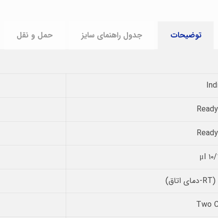
توضیحات
جدول راهنمای سایز
حمل و نقل
Ind
Ready
Ready
μl ۱۰/
Two C