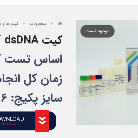
محصولات
کیت ها و م
موجود نیست
کیت anti dsDNA پیشتاز طب
اساس تست کیت: ct
زمان کل انجام تست
سایز پکیج: ۹۶ تستی