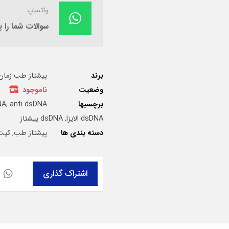
واتساپ
سوالات شما را
برند
پیشتاز طب زمان
وضعیت
ناموجود
برچسبها
anti dsDNA الایزا
,
NA
dsDNA الایزا
,
dsDNA پیشتاز
دسته بندی ها
پیشتاز طب
,
کیت 