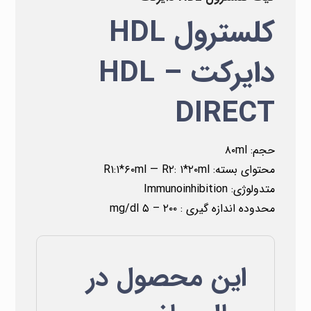
کلسترول HDL
دایرکت – HDL
DIRECT
حجم: ۸۰ml
محتوای بسته: R۱:۱*۶۰ml — R۲: ۱*۲۰ml
متدولوژی: Immunoinhibition
محدوده اندازه گیری : ۲۰۰ – ۵ mg/dl
این محصول در