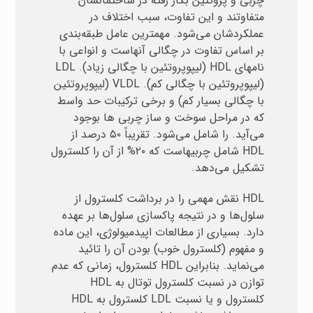
چربی و پروتئین بکار رفته در ساختمانشان
متفاوتند و این تفاوت، سبب اختلاف در
عملکردشان می‌شود. مهمترین عامل طبقه‌بندی
بر اساس تفاوت در چگالی آنهاست و انواعی با
نامهای HDL (لیپوپروتئین با چگالی زیاد). LDL
(لیپوپروتئین با چگالی کم). VLDL (لیپوپروتئین
با چگالی بسیار کم) و برخی ترکیبات حد واسط
که در مراحل سوخت و ساز چربی ها بوجود
می‌آید. را شامل می‌شود. تقریباً ۵۰ درصد از
HDL شامل چربیهاست که ۲۰% از آن را کلسترول
تشکیل می‌دهد.
HDL نقش مهمی را در برداشت کلسترول از
سلول‌ها و در نتیجه پاکسازی سلول‌ها بر عهده
دارد. بسیاری از مطالعات اپیدمیولوژی، این ماده
و مفهوم (کلسترول خوب) بودن آن را تائید
می‌نماید. بنابراین HDL کلسترول، زمانی که عدم
توازن در نسبت کلسترول توتال به HDL
کلسترول و یا نسبت LDL کلسترول به HDL