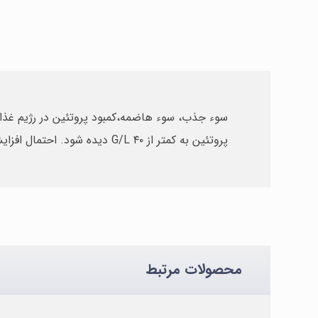
سوء جذب، سوء هاضمه،کمبود پروتئین در رژیم غذا
پروتئین به کمتر از ۴۰ G/L دیده شود. احتمال افزایش پروتئین در خون نیز موارد مانند هایپرگلوبولینمی ( مالتیپل میلوما و عفونت) وجود دارد.
محصولات مرتبط