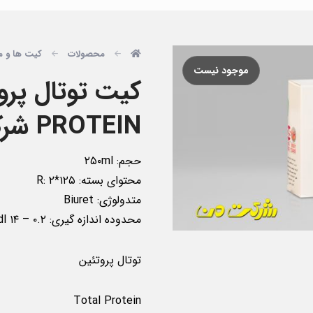
محصولات
کیت ها و م
موجود نیست
PROTEIN شرکت من
حجم: ۲۵۰ml
محتوای بسته: R: ۲*۱۲۵
متدولوژی: Biuret
محدوده اندازه گیری: ۰.۲ – ۱۴ g/dl
توتال پروتئین
Total Protein