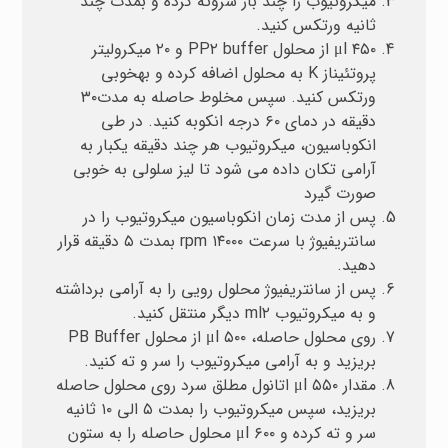
میکروتیوب را چند بار سروته کرده و بمدت چند
ثانیه ورتکس کنید.
μl ۴۵۰ از محلول PP۲ buffer و ۲۰ میکرولیتر
پروتئیناز K به محلول اضافه کرده و به­خوبی
ورتكس‌ کنید. سپس مخلوط حاصله به مدت۳۰
دقیقه در دمای ۶۰ درجه انکوبه کنید. در طی
انکوباسیون، میکروتیوب هر چند دقیقه یکبار به
آرامی تكان داده می شود تا لیز سلولی به خوبی
صورت گیرد
پس از مدت زمان انکوباسیون میکروتیوب را در
سانتریفیوژ با سرعت rpm ۱۴۰۰۰ بمدت ۵ دقیقه قرار
دهید.
پس از سانتریفیوژ محلول رویی را به آرامی برداشته
و به میکروتیوب ml۲ دیگر منتقل کنید.
روی محلول حاصله، μl ۵۰۰ از محلول PB Buffer
بریزید و به آرامی میکروتیوب را سر و ته کنید.
مقدار μl ۵۵۰ اتانول مطلق سرد روی محلول حاصله
بریزید، سپس میکروتیوب را بمدت ۵ الی ۱۰ ثانیه
سر و ته کرده و μl ۶۰۰ محلول حاصله را به ستون