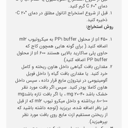
دمای °C ۶۰ گرم کنید.
قبل از شروع استخراج اتانول مطلق در دمای °C ۲۰-
ذخیره کنید.
روش استخراج:
μl ۴۵۰ از محلول PP۱ buffer به میکروتیوب ml۲
اضافه کنید.( برای گونه هایی همچون کاج که
حاوی پلی ساکارید بالایی هستند μl ۶۰۰ از محلول
PP buffer اضافه کنید).
مقداری بافت گیاهی داخل هاون ریخته و کامل
خرد کنید. یا مقداری بافت گیاه را داخل فویل
آلومینیومی در نیتروژن مایع قرار داده ، سپس داخل
هاون کاملا پودر کنید. سپس اگر بافت مورد نظر
خشک باشد mg ۲۰-۴۰ ، یا اگر بافت تازه باشدmg
۸۰-۱۰۰ برداشته و داخل میکرو تیوب ml۲ که از قبل
لیز بافر اضافه شده، بریزید (توجه داشته باشید که
از ریختن مستقیم ازت مایع روی بافت مورد نظر
بپرهیزید).