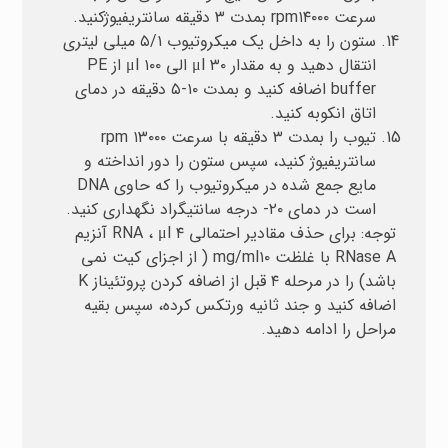
سرعت rpm۱۴۰۰۰ بمدت ۳ دقیقه سانتریفیوژکنید.
ستون را به داخل یک میکروتیوب ۵/۱ میلی لیتری
انتقال دهید و به مقدار μl ۳۰ الی μl ۱۰۰ از PE
buffer اضافه کنید و بمدت ۱۰-۵ دقیقه در دمای
اتاق انکوبه کنید.
تیوب را بمدت ۳ دقیقه با سرعت rpm ۱۳۰۰۰
سانتریفیوژ کنید، سپس ستون را دور انداخته و
مایع جمع شده در میکروتیوب را که حاوی DNA
است در دمای ۲۰- درجه سانتیگراد نگهداری کنید.
توجه: برای حذف مقادیر احتمالی RNA ، μl ۴ آنزیم
RNase A با غلظت mg/ml۱۰ ( از اجزای کیت نمی
باشد) را در مرحله ۴ قبل از اضافه کردن پروتئیناز K
اضافه کنید و جند ثانیه ورتکس کرده، سپس بقیه
مراحل را ادامه دهید.