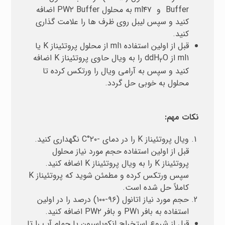
Buffer و ml۴۷ به محلول PW۲ Buffer اضافه
کنید و سپس لیبل روی ظرف ها را علامت گذاری
کنید.
قبل از اولین استفاده ml۱ از محلول پروتئیناز K یا
ml۱ از ddH
O را به ویال حاوی پروتئیناز K اضافه
۲
کنید و سپس به آرامی ویال را ورتکس کرده تا
محلول به خوبی حل گردد.
نکات مهم:
ویال پروتئیناز K را در دمای -۲۰°C نگهداری کنید.
قبل از اولین استفاده حجم مورد نیاز محلول
پروتئیناز K را به ویال پروتئیناز K اضافه کنید.
سپس ورتکس کرده و مطمئن شوید که پروتئیناز K
کاملاً حل شده است.
حجم مورد نیاز اتانول (۹۶-۱۰۰) درصد را در اولین
استفاده به بافر PW۱ و بافر PW۲ اضافه کنید.
قبل از شروع استخراج انکوباسیون یا حمام آب را تا