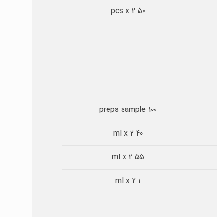
50 pcs x 2
100 preps sample
40 ml x 2
55 ml x 2
1 ml x 2