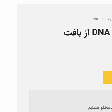
واد
PCR
 پاسخگو هستیم