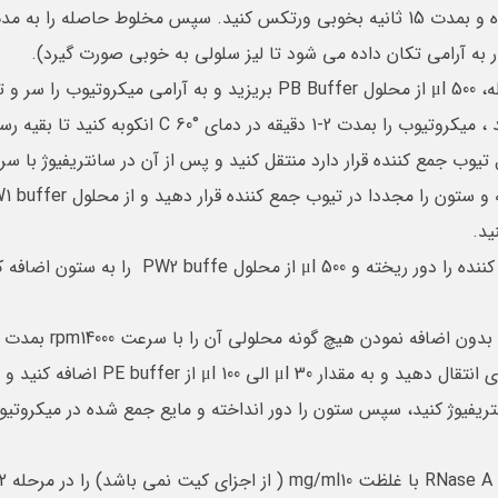
 به آرامی تكان داده می شود تا لیز سلولی به خوبی صورت گیرد).
 قرار دارد منتقل کنید و پس از آن در سانتریفیوژ با سرعت rpm 12000 بمدت 1 دقیقه قرار 
 هیچ گونه محلولی آن را با سرعت rpm14000 بمدت 3 دقیقه سانتریفیوژکنید.