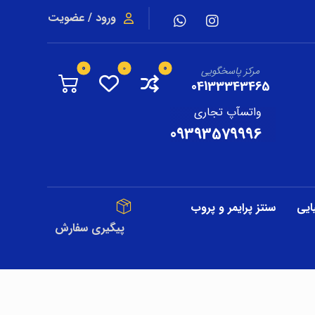
ورود / عضویت
مرکز پاسخگویی
04133343465
واتسآپ تجاری
09393579996
ایی
سنتز پرایمر و پروب
پیگیری سفارش