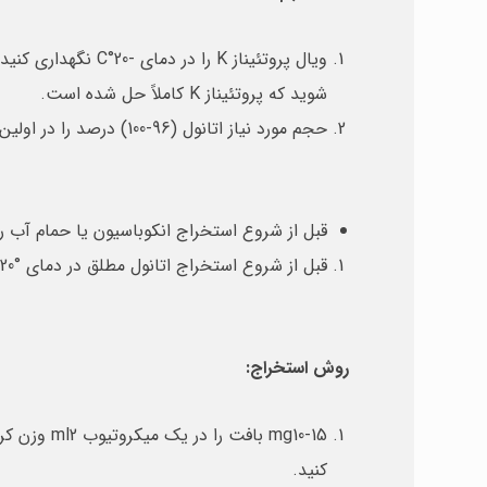
شوید که پروتئیناز K کاملاً حل شده است.
حجم مورد نیاز اتانول (96-100) درصد را در اولین استفاده به بافر PW1 و بافر PW2 اضافه کنید.
قبل از شروع استخراج انکوباسیون یا حمام آب را تا دمای °60
قبل از شروع استخراج اتانول مطلق در دمای °C 20- ذخیره کنید.
روش استخراج:
کنید.