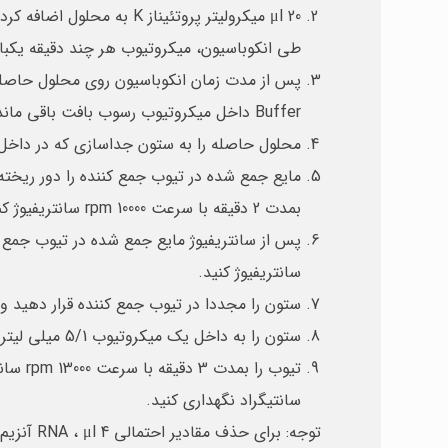
طی انکوباسیون، میکروتیوب هر چند دقیقه یکبار
Buffer داخل میکروتیوب رسوب بافت باقی ماند ، میکروتیوب را بمدت 2-1 دقیقه در دمای °C 60 انکوبه کنید تا بقیه رسوبات حل شوند).
محلول حاصله را به ستون جداسازی که در داخل تیوب جمع کننده
بمدت 2 دقیقه با سرعت rpm 10000 سانتریفیوژ کنید.
سانتریفیوژ کنید.
ستون را مجددا در تیوب جمع کننده قرار دهید و بدون اضافه نمودن
ستون را به داخل یک میکروتیوب 5/1 میلی لیتری انتقال دهید و به مقدار μl 30 الی μl 100 از PE buffer اضافه کنید و بمدت 10-5 دقیقه در دمای اتاق انکوبه کنید.
سانتیگراد نگهداری کنید.