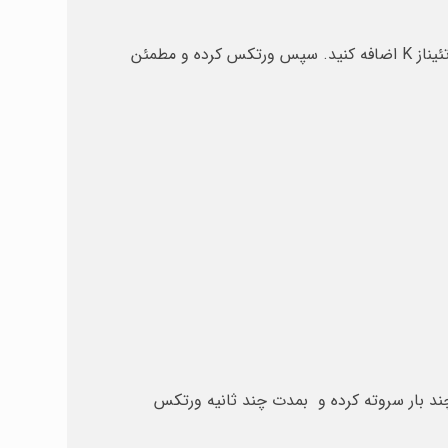
ویال پروتئیناز K را در دمای -20°C نگهداری کنید. قبل از اولین استفاده حجم مورد نیاز محلول پروتئیناز K را به ویال پروتئیناز K اضافه کنید. سپس ورتکس کرده و مطمئن
PT buffer به آن اضافه کنید. میکروتیوب را چند بار سروته کرده و بمدت چند ثانیه ورتکس