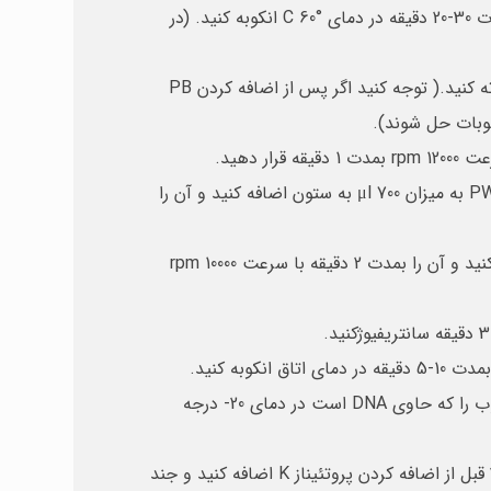
μl 20 میکرولیتر پروتئیناز K به محلول اضافه کرده و بمدت 15 ثانیه بخوبی ورتكس‌ کنید. سپس مخلوط حاصله را به مدت 30-20 دقیقه در دمای °C 60 انکوبه کنید. (در
پس از مدت زمان انکوباسیون روی محلول حاصله، μl 500 از محلول PB Buffer بریزید و به آرامی میکروتیوب را سر و ته کنید.( توجه کنید اگر پس از اضافه کردن PB
دهید.
مایع جمع شده در تیوب جمع کننده را دور ریخته و ستون را مجددا در تیوب جمع کننده قرار دهید و از محلول PW1 buffer به میزان μl 700 به ستون اضافه کنید و آن را
پس از سانتریفیوژ مایع جمع شده در تیوب جمع کننده را دور ریخته و μl 500 از محلول PW2 buffe را به ستون اضافه کنید و آن را بمدت 2 دقیقه با سرعت rpm 10000
تیوب را بمدت 3 دقیقه با سرعت rpm 13000 سانتریفیوژ کنید، سپس ستون را دور انداخته و مایع جمع شده در میکروتیوب را که حاوی DNA است در دمای 20- درجه
توجه: برای حذف مقادیر احتمالی RNA ، μl 4 آنزیم RNase A با غلظت mg/ml10 ( از اجزای کیت نمی باشد) را در مرحله 2 قبل از اضافه کردن پروتئیناز K اضافه کنید و جند