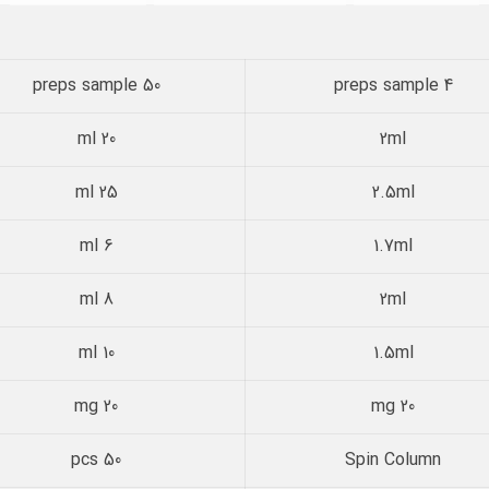
50 preps sample
4 preps sample
20 ml
2ml
25 ml
2.5ml
6 ml
1.7ml
8 ml
2ml
10 ml
1.5ml
20 mg
20 mg
50 pcs
Spin Column