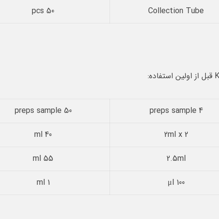
50 pcs
Collection Tube
50 preps sample
4 preps sample
40 ml
2ml x 2
55 ml
2.5ml
1 ml
100 μl