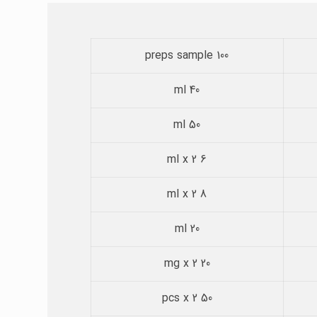
100 preps sample
40 ml
50 ml
6 ml x 2
8 ml x 2
20 ml
20 mg x 2
50 pcs x 2