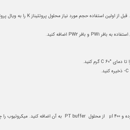
C  گرم کنید.
mg10-15 بافت را در یک میکروتیوب ml2 وزن کرده و μl 400 از محلول 