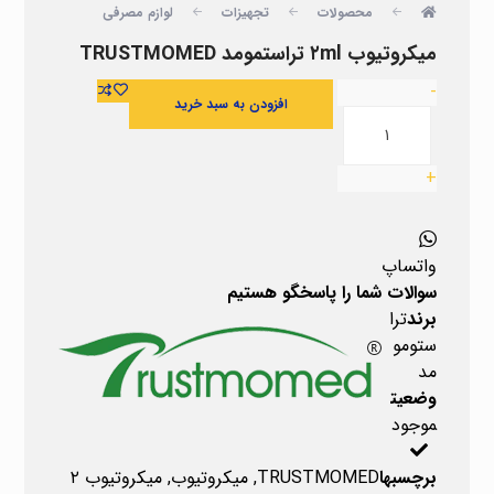
محصولات
تجهیزات
لوازم مصرفی
میکروتیوب ۲ml تراستمومد TRUSTMOMED
-
افزودن به سبد خرید
+
واتساپ
سوالات شما را پاسخگو هستیم
برند
ترا
ستومو
مد
وضعیت
موجود
برچسبها
TRUSTMOMED
,
میکروتیوب
,
میکروتیوب ۲