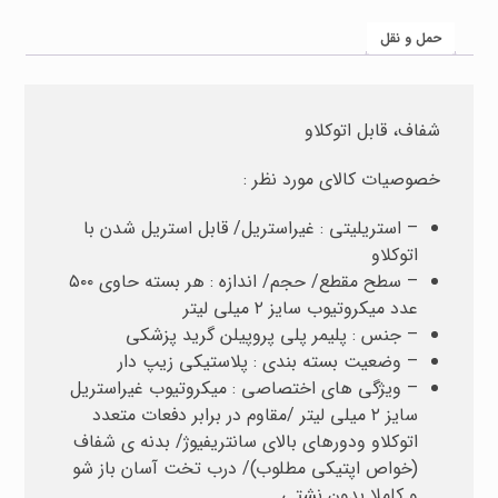
حمل و نقل
شفاف، قابل اتوکلاو
خصوصیات کالای مورد نظر :
– استریلیتی : غیراستریل/ قابل استریل شدن با
اتوکلاو
– سطح مقطع/ حجم/ اندازه : هر بسته حاوی ۵۰۰
عدد میکروتیوب سایز ۲ میلی لیتر
– جنس : پلیمر پلی پروپیلن گرید پزشکی
– وضعیت بسته بندی : پلاستیکی زیپ دار
– ویژگی های اختصاصی : میکروتیوب غیراستریل
سایز ۲ میلی لیتر /مقاوم در برابر دفعات متعدد
اتوکلاو ودورهای بالای سانتریفیوژ/ بدنه ی شفاف
(خواص اپتیکی مطلوب)/ درب تخت آسان باز شو
و کاملا بدون نشتی