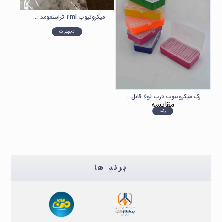
میکروتیوب ۲ml تراستمومد TRUSTMOMED
تجهیزات
رک میکروتیوب درب لولا قابل اتوکلاو
مقایسه
رک
برند ها