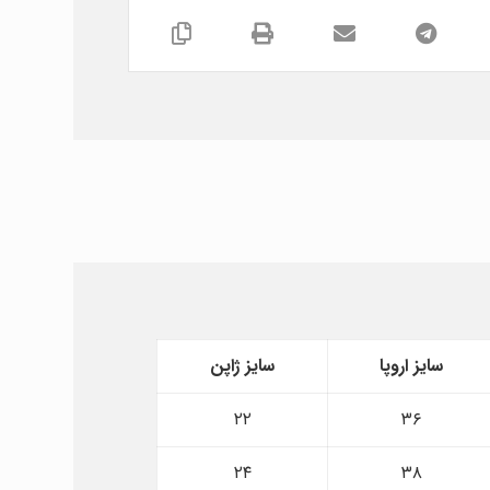
سایز اروپا
سایز ژاپن
۲۲
۳۶
۲۴
۳۸