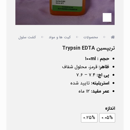
محصولات
کیت ها و مواد
کشت سلول
تریپسین Trypsin EDTA
حجم : ۱۰۰ml
ظاهر:
قرمز، محلول شفاف
پی اچ
:
۷.۴ – ۷.۶
استریلیته:
تایید شده
عمر مفید:
۱۲ ماه
اندازه
۰.۲۵%
۰.۰۵%