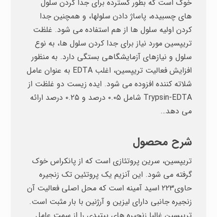
خوک است که بطور گسترده برای جدا کردن سلول
های چسبیده، پاساژ دادن سلول­ها، و همچنین جدا
کردن اولیه سلول ها از هم استفاده می شود. غلظت
تریپسین مورد نیاز برای جدا کردن سلول ها، به نوع
سلول و نیازهای آزمایشگاهی بستگی دارد. به منظور
افزایش فعالیت تریپسین، اغلب EDTA به عنوان عامل
شلاته کننده افزوده می شود. ایده زیست دو غلظت از
Trypsin-EDTA شامل ۰.۰۵ درصد و ۰.۲۵ درصد ارائه
می دهد…
شرح محصول
تریپسین، سرین پروتئازی است که از پانکراس خوک
گرفته می شود. این آنزیم یک پروتئین تک زنجیره
حاوی۲۲۳ اسید آمینه است که محل اصلی فعالیت آن
زنجیره جانبی دارای لیزین و آرژنین با بار مثبت است.
تریپسین غالبا زنجیره های پپتیدی را از سمت عامل