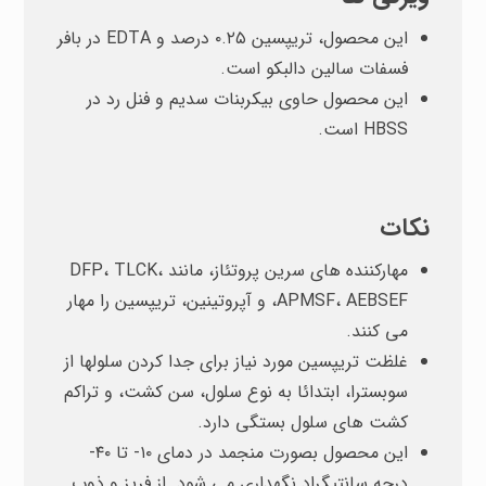
این محصول، تریپسین ۰.۲۵ درصد و EDTA در بافر
فسفات سالین دالبکو است.
این محصول حاوی بیکربنات سدیم و فنل رد در
HBSS است.
نکات
مهارکننده های سرین پروتئاز، مانند DFP، TLCK،
APMSF، AEBSEF، و آپروتینین، تریپسین را مهار
می کنند.
غلظت تریپسین مورد نیاز برای جدا کردن سلولها از
سوبسترا، ابتدائا به نوع سلول، سن کشت، و تراکم
کشت های سلول بستگی دارد.
این محصول بصورت منجمد در دمای ۱۰- تا ۴۰-
درجه سانتیگراد نگهداری می شود. از فریز و ذوب