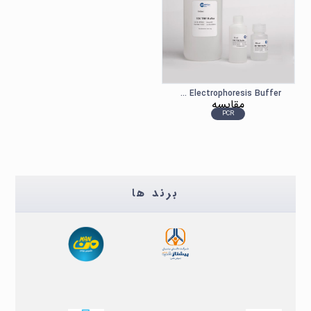
TBE Electrophoresis Buffer سیناکلون
مقایسه
PCR
برند ها