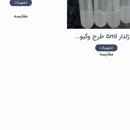
تجهیزات
مقایسه
لوله ژلدار ۵ml طرح وکیوم تراستمد
تجهیزات
مقایسه