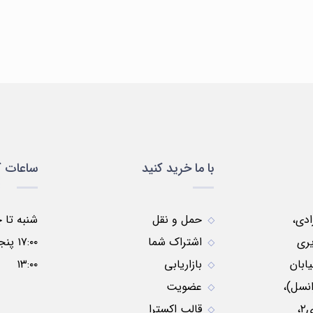
سلولی
ظروف
ظروف
مواد
لباس
و
پلاستیکی
شیشه
شیمیایی
یمی
مولکولی
ای
با ما خرید کنید
ساعات ک
زادی،
حمل و نقل
ری
اشتراک شما
ابان
بازاریابی
۱۳:۰۰
نسل)،
عضویت
نبش کوچه موسوی۲،
قالب اکسترا