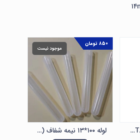
۸۵۰
تومان
موجود نیست
لوله CBC K۲ EDTA ۲ml ۱۲*۵۶mm الکا نانو مدل غیر وکیوم
لوله ۱۰۰*۱۳ نیمه شفاف (مات)