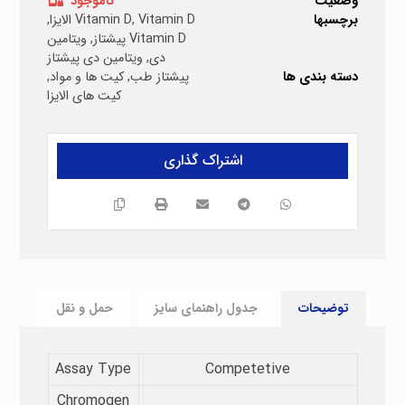
وضعیت
ناموجود
برچسبها
Vitamin D الایزا
,
Vitamin D
,
Vitamin D پیشتاز
,
ویتامین
دی
,
ویتامین دی پیشتاز
دسته بندی ها
پیشتاز طب
,
کیت ها و مواد
,
کیت های الایزا
توضیحات
جدول راهنمای سایز
حمل و نقل
Assay Type​
Competetive
Chromogen