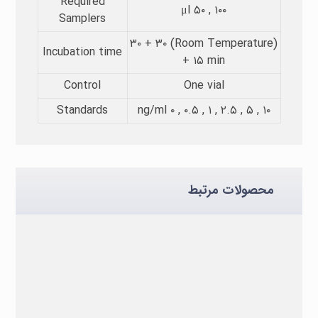
Required
μl ۵۰ , ۱۰۰
Samplers​
(Room Temperature) ۳۰ + ۳۰
Incubation time​
+ ۱۵ min
Control
One vial
Standards
ng/ml ۰ , ۰.۵ , ۱ , ۲.۵ , ۵ , ۱۰
محصولات مرتبط