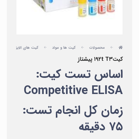
محصولات
کیت ها و مواد
کیت های الایزا
پ
کیت۱۹۲t T۳ پیشتاز
اساس تست کیت:
Competitive ELISA
زمان کل انجام تست:
۷۵ دقیقه