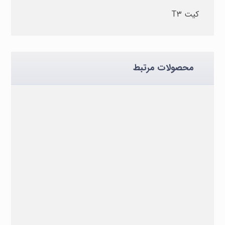
کیت T۳
محصولات مرتبط