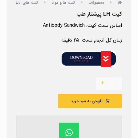
محصولات
کیت ها و مواد
کیت های الایزا
پ
کیت LH پیشتاز طب
اساس تست کیت: Antibody Sandwich
زمان کل انجام تست: ۴۵ دقیقه
+
-
افزودن به سبد خرید