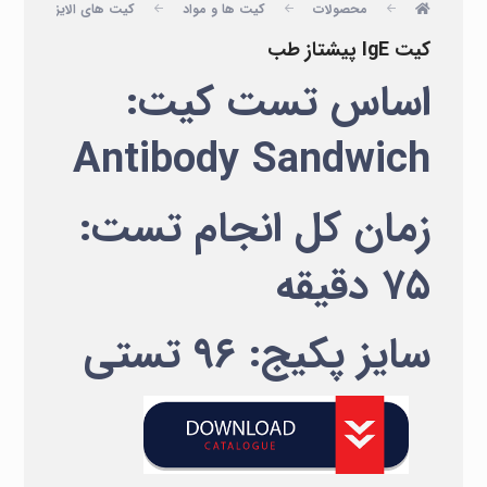
محصولات
کیت ها و مواد
کیت های الایزا
پ
کیت IgE پیشتاز طب
اساس تست کیت:
Antibody Sandwich
زمان کل انجام تست:
۷۵ دقیقه
سایز پکیج: ۹۶ تستی