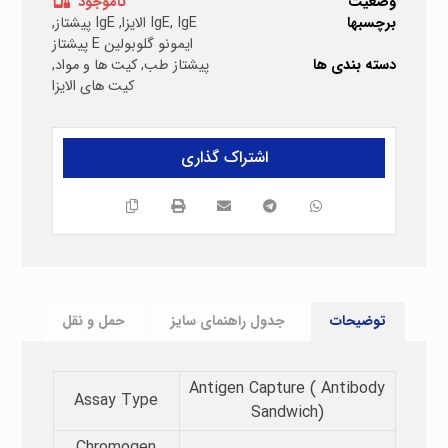
وضعیت
ناموجود
برچسبها
IgE الایزا
,
IgE
,
IgE پیشتاز
,
ایمونو گلوبولین E پیشتاز
دسته بندی ها
پیشتاز طب
,
کیت ها و مواد
,
کیت های الایزا
توضیحات
جدول راهنمای سایز
حمل و نقل
Antigen Capture ( Antibody
Assay Type​
Sandwich)
Chromogen