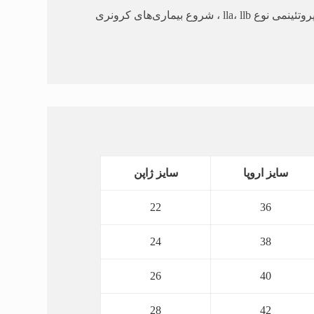
مقادیر بالای LDL کلسترول می‌باشد. بالا رفتن LDL کلسترول ممکن است در وضعیت پاتولوژیک مختلفی شامل هیپرلیپوپروتئینمی نوع lla، llb ، شروع بیماری‌های کرونری
سایز اروپا
سایز ژاپن
22
36
24
38
26
40
28
42