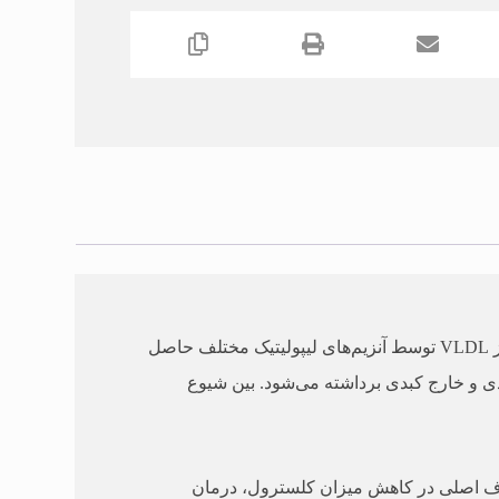
کلسترول ملکول نامحلولی است که همراه با لیپوپروتئین‌ها (VLDL،LDL و HDL) در خون حمل می‌شود. LDL از هیدرولیز VLDL توسط آنزیم‌های لیپولیتیک مختلف حاصل
 بافت کبدی و خارج کبدی برداشته می‌شود. بین شیوع
ین هدف اصلی در کاهش میزان کلسترول، درمان