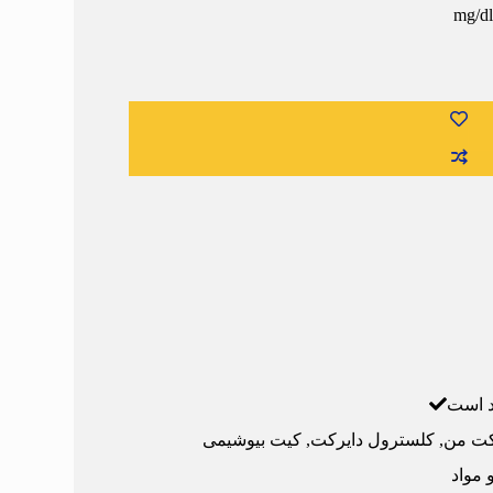
د است
ت من
,
کلسترول دایرکت
,
کیت بیوشیمی
 مواد