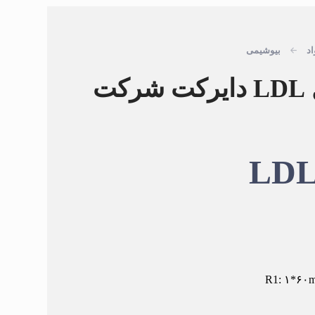
اد
بیوشیمی
کیت کلسترول LDL دایرکت شرکت
LDL