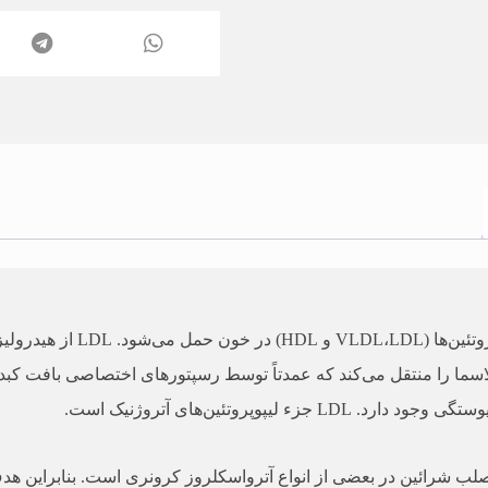
ً 60 درصد از کلسترول پلاسما را منتقل می‌کند که عمدتاً توسط رسپتورهای اختصاصی
 بروز تصلب شرائین در بعضی از انواع آترواسکلروز کرونری است. بنابرا