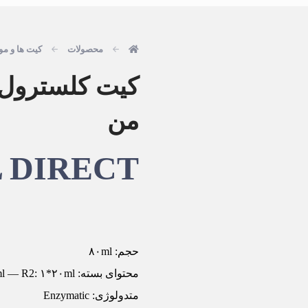
محصولات
کیت ها و مو
من
 DIRECT
حجم: ۸۰ml
محتوای بسته: R1: ۱*۶۰ml — R2: ۱*۲۰ml
متدولوژی: Enzymatic