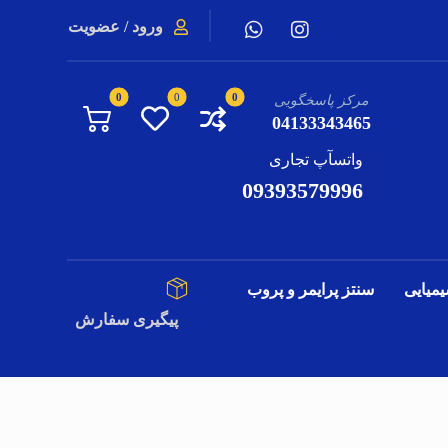
ورود / عضویت
مرکز پاسخگویی
04133343465
واتسآپ تجاری
09393579996
یمیایی
سنتز پرایمر و پروب
پیگیری سفارش