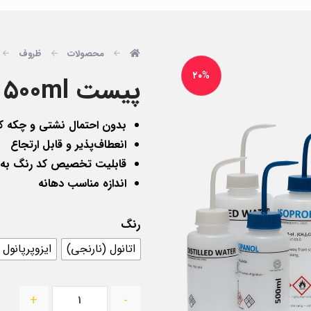
محصولات
ظروف
۲۰%
پيست ۵۰۰ml لیبل دار PIP
بدون احتمال نشتی و چکه ک
انعطاف‌پذیر و قابل ارتجاع
قابلیت تخصیص کد رنگ به ما
اندازه مناسب دهانه
رنگ
اتانول (نارنجی)
ایزوپرپانول 
+
-