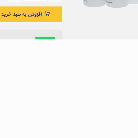
افزودن به سبد خرید
واتساپ
سوالات شما را
برند
PIP
برچسبها
پی ست ۵۰۰ML
,
لیبل دار
,
پی ست متانول
دسته بندی ها
پیست
,
ظروف
,
ظ