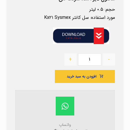
حجم: ۰.۵ لیتر
مورد استفاده: سل کانتر Kx۲۱ Sysmex
+
-
افزودن به سبد خرید
واتساپ