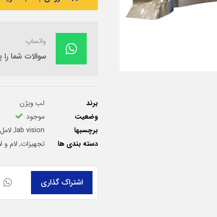
واتساپ
سوالات شما را
برند
لب ویژن
وضعیت
موجود
برچسبها
lab vision
,
لامل ۲۴ در ۰
دسته بندی ها
تجهیزات
,
لام و ل