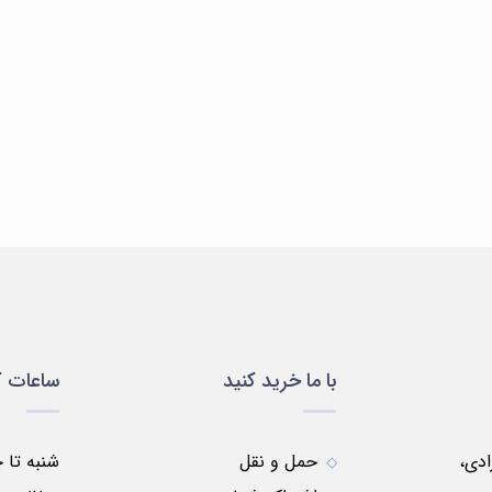
سلولی
ظروف
ظروف
مواد
لباس
و
پلاستیکی
شیشه
شیمیایی
یمی
مولکولی
ای
با ما خرید کنید
ساعات ک
زادی،
حمل و نقل