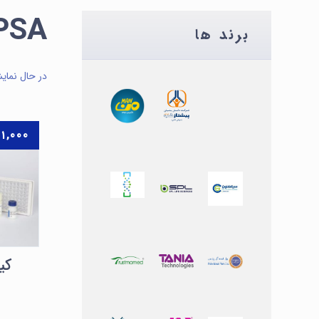
PSA الایز
برند ها
در حال نمای
۱,۰۰۰
کیت SA