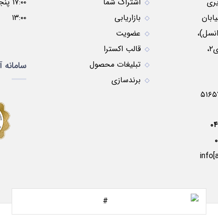
ری
اشتراک شما
ابان
بازاریابی
۱۳:۰۰
نسل)،
عضویت
نبش کوچه موسوی۲،
قالب اکسترا
تبلیغات محصول
سامانه آ
برندسازی
۰
info[