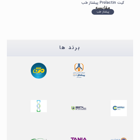
کیت Prolactin پیشتاز طب
مقایسه
پیشتاز طب
برند ها