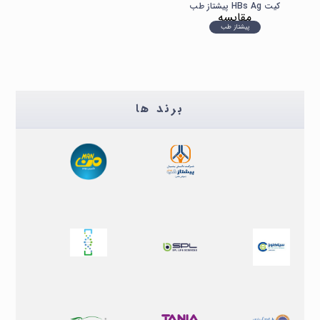
کیت HBs Ag پیشتاز طب
مقایسه
پیشتاز طب
برند ها