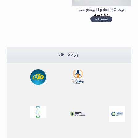
کیت H pylori IgG پیشتاز طب
مقایسه
پیشتاز طب
برند ها