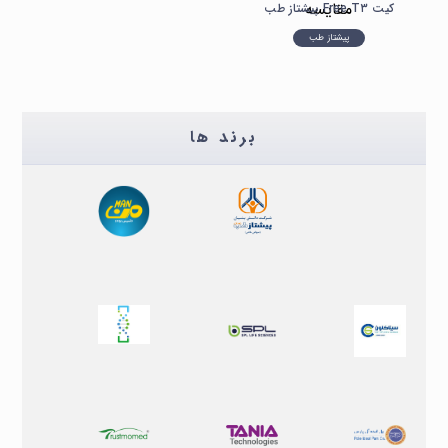
مقایسه
کیت Free T۳ پیشتاز طب
پیشتاز طب
برند ها