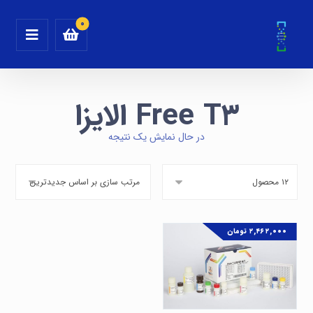
Free T۳ الایزا
در حال نمایش یک نتیجه
۲,۴۶۲,۰۰۰
تومان