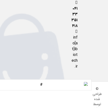
۰۴۱
۳۳
۳۵۱
۴۱۸
inf
o[a
t]ib
iot
ech
.ir
©
طراحی
شده
توسط