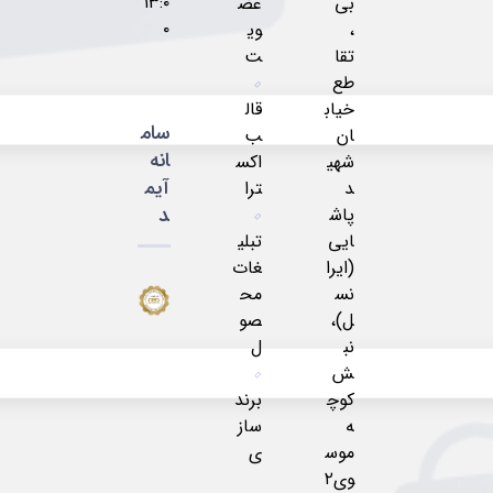
۱۳:۰
بی
عض
۰
،
وی
تقا
ت
طع
خیاب
قال
سام
ان
ب
انه
شهی
اکس
آیم
د
ترا
د
پاش
ایی
تبلی
(ایرا
غات
نس
مح
ل)،
صو
نب
ل
ش
کوچ
برند
ه
ساز
موس
ی
وی۲