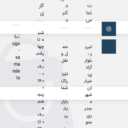
ت
د
کار
تما
کنی
ی
س
د
شنب
ه تا
چها
تبری
حم
رشنب
ز ،
ل و
ه
بلوار
نقل
۰۹:۰
آزاد
۰ -
ی،
اشت
۱۷:۰
خیاب
راک
۰
ان
شما
پنج
شهی
شنب
د
بازار
ه
جدی
یاب
۰۹:۰
ری
ی
۰ تا
جنو