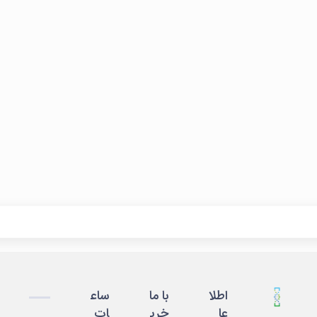
اطلا
با ما
ساع
عا
خری
ات