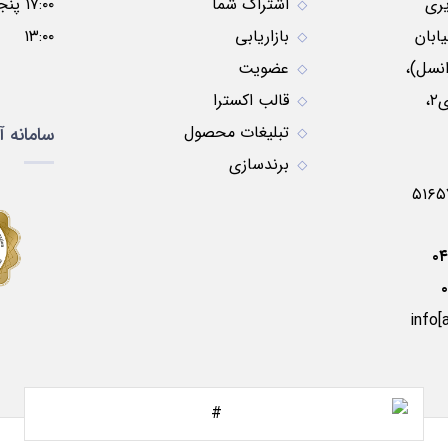
ری
اشتراک شما
ابان
بازاریابی
۱۳:۰۰
نسل)،
عضویت
نبش کوچه موسوی۲،
قالب اکسترا
تبلیغات محصول
سامانه آ
برندسازی
۰
info[