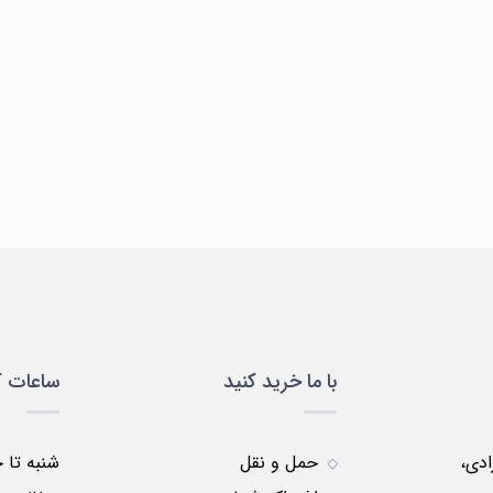
سلولی
ظروف
ظروف
مواد
لباس
و
پلاستیکی
شیشه
شیمیایی
یمی
مولکولی
ای
با ما خرید کنید
ساعات ک
زادی،
حمل و نقل