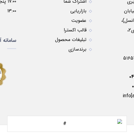
ری
اشتراک شما
ابان
بازاریابی
۱۳:۰۰
نسل)،
عضویت
نبش کوچه موسوی۲،
قالب اکسترا
تبلیغات محصول
سامانه آ
برندسازی
۰
info[