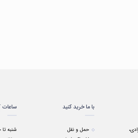
سلولی
ظروف
ظروف
مواد
لباس
و
پلاستیکی
شیشه
شیمیایی
یمی
مولکولی
ای
با ما خرید کنید
ساعات ک
زادی،
حمل و نقل