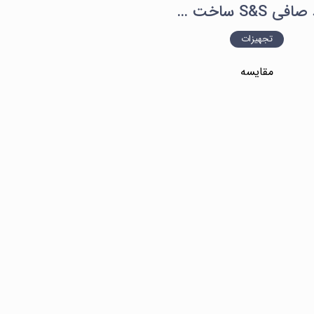
کاغذ صافی S&S ساخت آلمان ۵۸۹/۱ باند مشکی
تجهیزات
مقایسه