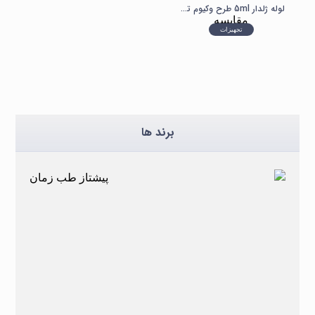
لوله ژلدار 5ml طرح وکیوم تراستمد
مقایسه
تجهیزات
برند ها