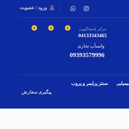
ورود / عضویت
مرکز پاسخگویی
04133343465
واتسآپ تجاری
09393579996
یمیایی
سنتز پرایمر و پروب
پیگیری سفارش