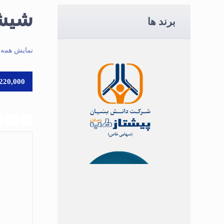
شیشه 
برند ها
نمایش همه 2 نتیجه
220,000