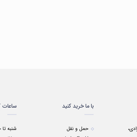
سلولی
ظروف
ظروف
مواد
لباس
و
پلاستیکی
شیشه
شیمیایی
یمی
مولکولی
ای
با ما خرید کنید
ساعات ک
زادی،
حمل و نقل