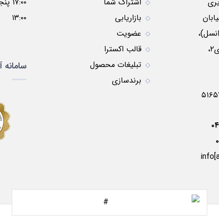
ری
اشتراک شما
ابان
بازاریابی
۱۳:۰۰
نسل)،
عضویت
نبش کوچه موسوی۲،
قالب اکسترا
تبلیغات محصول
سامانه آ
برندسازی
۰
info[