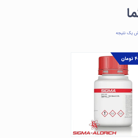
ا
ش یک نتیجه
۴
تومان