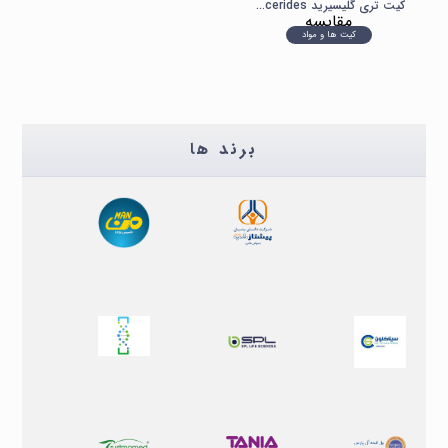
کیت تری گلیسیرید Triglycerides شرکت من
مقایسه
کیت ها و مواد
برند ها