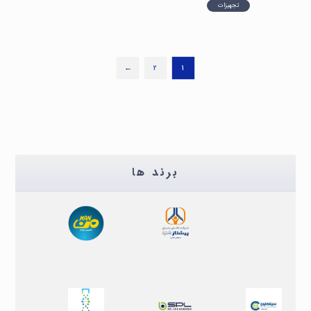
تجهیزات
←
۲
۱
برند ها