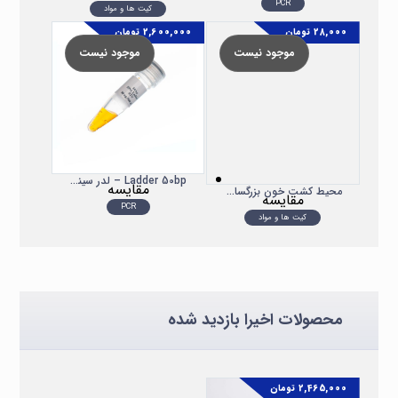
PCR
کیت ها و مواد
28,000
تومان
2,600,000
تومان
موجود نیست
موجود نیست
Ladder 50bp – لدر سیناکلون
مقایسه
محیط کشت خون بزرگسال پادتن طب
مقایسه
PCR
کیت ها و مواد
محصولات اخیرا بازدید شده
2,465,000
تومان