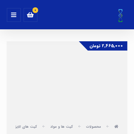
2,465,000
تومان
محصولات
کیت ها و مواد
کیت های الایزا
پ