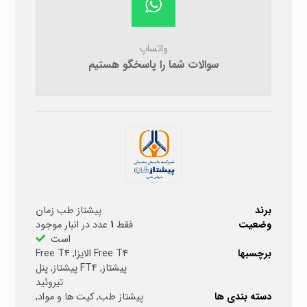
واتساپ
سوالات شما را پاسخگو هستیم
برند
پیشتاز طب زمان
وضعیت
فقط
1
عدد در انبار موجود
است
برچسبها
Free T4 الایزا
,
Free T4
پیشتاز
,
FT4 پیشتاز
,
پنل
تیروئید
دسته بندی ها
پیشتاز طب
,
کیت ها و مواد
,