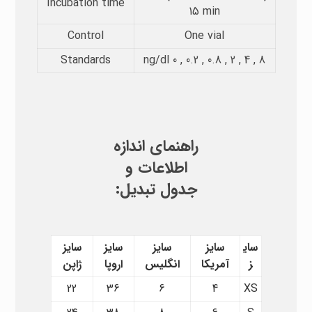
Incubation time​
15 min
Control
One vial
Standards
8 , 4 , 2 , 0.8 , 0.2 , 0 ng/dl
راهنمای اندازه
اطلاعات و
جدول تبدیل:
سای
سایز
سایز
سایز
سایز
ز
آمریکا
انگلیس
اروپا
ژاپن
22
36
6
4
XS