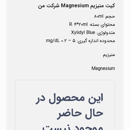
کیت منیزیم Magnesium شرکت من
حجم: ۸۰ml
محتوای بسته: R: ۴*۲۰ml
متدولوژی: Xylidyl Blue
محدوده اندازه گیری: ۵ – ۰.۲ mg/dL
منیزیم
Magnesium
این محصول در
حال حاضر
موجود نیست