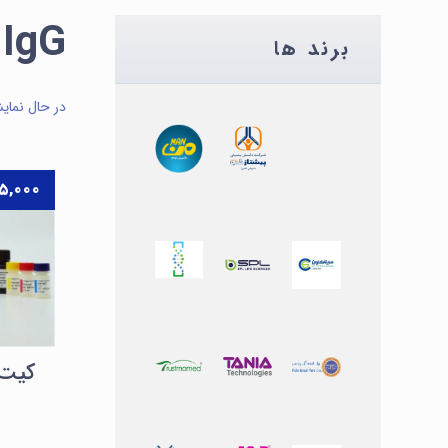
la IgG
برند ها
در حال نمای
۵,۰۰۰