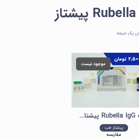
Rubel پیشتاز
ش یک نتیجه
۲,۵۰
تومان
موجود نیست
کیت Rubella IgG پیشتاز طب
پیشتاز طب
مقایسه