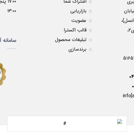
ری
اشتراک شما
ابان
بازاریابی
۱۳:۰۰
نسل)،
عضویت
نبش کوچه موسوی۲،
قالب اکسترا
تبلیغات محصول
سامانه آ
برندسازی
۰
info[