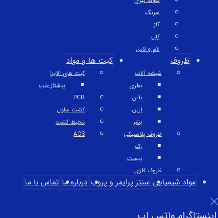
نمونه گیری
سرنگ
گاز
کاپ
لام و لامل
ظروف
کیت ها و مواد
شیشه آلات
کیت های الایزا
بطری
پیشتاز طب
بالن
PCR
ارلن
کشت سلول
بشر
محیط کشت
ظروف پلاستیکی
ACS
رک
پیست
ظروف فلزی
مواد شیمیایی
سنتز پرایمر و پروب
درباره ما
تماس با ما
اینستاگرام
واتس اپ