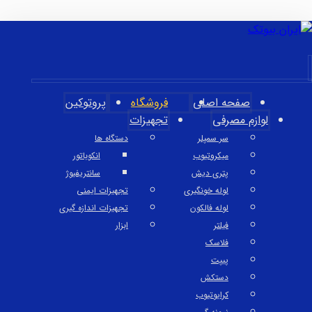
صفحه اصلی
فروشگاه
پروتوکین
لوازم مصرفی
تجهیزات
سر سمپلر
دستگاه ها
میکروتیوب
انکوباتور
پتری دیش
سانتریفیوژ
لوله خونگیری
تجهیزات ایمنی
لوله فالکون
تجهیزات اندازه گیری
فیلتر
ابزار
فلاسک
پیپت
دستکش
کرایوتیوب