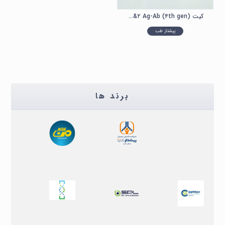
کیت (HIV ۱&۲ Ag-Ab (۴th gen پیشتاز طب
مقایسه
پیشتاز طب
برند ها