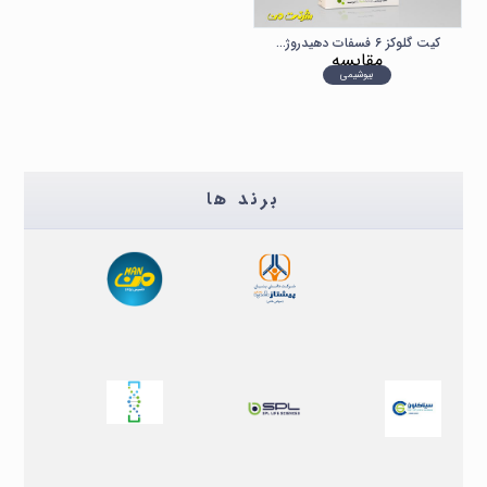
کیت گلوکز ۶ فسفات دهیدروژناز G۶PD شرکت من
مقایسه
بیوشیمی
برند ها