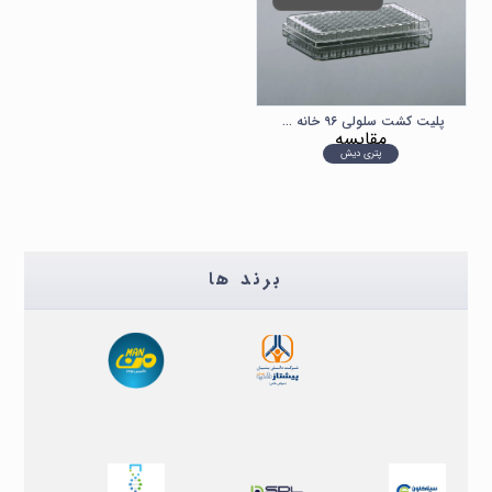
پلیت کشت سلولی ۹۶ خانه تخت چسبنده با درب SORFA صورفا
مقایسه
پتری دیش
برند ها