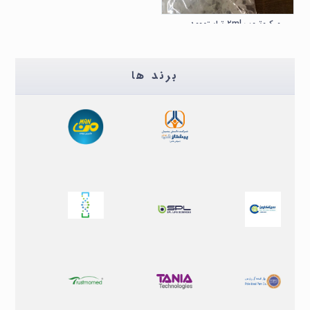
میکروتیوب ۲ml تراستمومد TRUSTMOMED
تجهیزات
برند ها