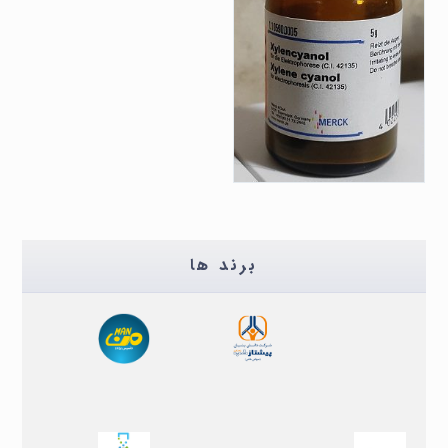
مقایسه
زایلن سیانول مرک merck xylene cyanol
مواد شیمیایی
برند ها