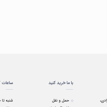
سلولی
ظروف
ظروف
مواد
لباس
و
پلاستیکی
شیشه
شیمیایی
یمی
مولکولی
ای
با ما خرید کنید
ساعات ک
زادی،
حمل و نقل