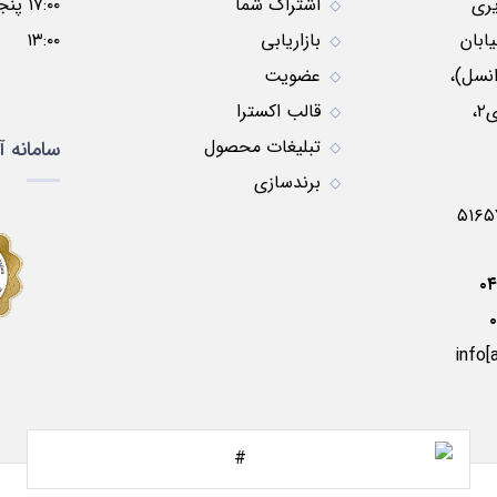
ری
اشتراک شما
ابان
بازاریابی
۱۳:۰۰
نسل)،
عضویت
نبش کوچه موسوی۲،
قالب اکسترا
تبلیغات محصول
سامانه آ
برندسازی
۰
info[