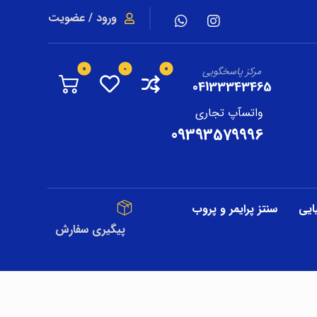
ورود / عضویت
مرکز پاسخگویی
04133343465
واتسآپ تجاری
09393579996
ایی
سنتز پرایمر و پروب
پیگیری سفارش