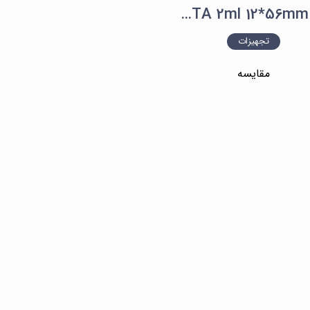
لوله CBC K2 EDTA 2ml 12*56mm الکا نانو مدل غیر وکیوم
تجهیزات
مقایسه