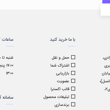
با ما خرید کنید
ساعات ک
زادی،
حمل و نقل
ری
اشتراک شما
ابان
بازاریابی
13:00
نسل)،
عضویت
نبش کوچه موسوی۲،
قالب اکسترا
تبلیغات محصول
سامانه آ
برندسازی