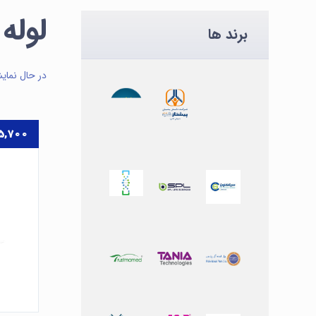
لوله
برند ها
در حال نمای
5,700